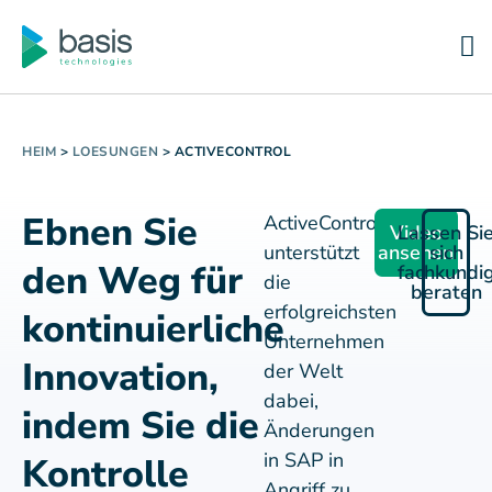
HEIM
>
LOESUNGEN
>
ACTIVECONTROL
Ebnen Sie
ActiveControl
Video
Lassen Si
unterstützt
ansehen
sich
den Weg für
fachkundi
die
beraten
erfolgreichsten
kontinuierliche
Unternehmen
Innovation,
der Welt
dabei,
indem Sie die
Änderungen
in SAP in
Kontrolle
Angriff zu