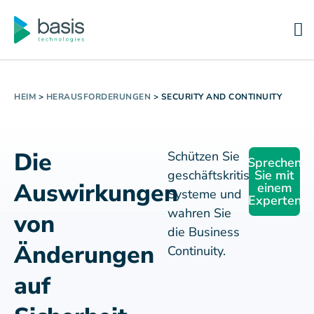
HEIM
>
HERAUSFORDERUNGEN
>
SECURITY AND CONTINUITY
Die
Schützen Sie
Sprechen
geschäftskritische
Sie mit
Auswirkungen
einem
Systeme und
Experten
wahren Sie
von
die Business
Änderungen
Continuity.
auf